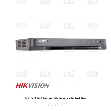
ضبط کننده ویدئویی هایک ویژن مدل DS-7216HUHI-K2