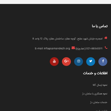
تماس با ما
امجدیه،خیابان شهید مفتح، کوچه عطارد ساختمان عطارد پلاک 12 واحد 8
021-88340311 (خط ویژه)
E-mail: info@samandezh.org
اطلاعات و خدمات
نحوه ارسال کالا
نحوه همکاری با سامان دژ
خدمات سامان دژ