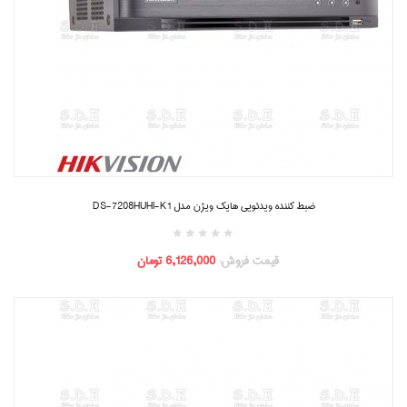
ضبط کننده ویدئویی هایک ویژن مدل DS-7208HUHI-K1
قیمت فروش:
6,126,000 تومان