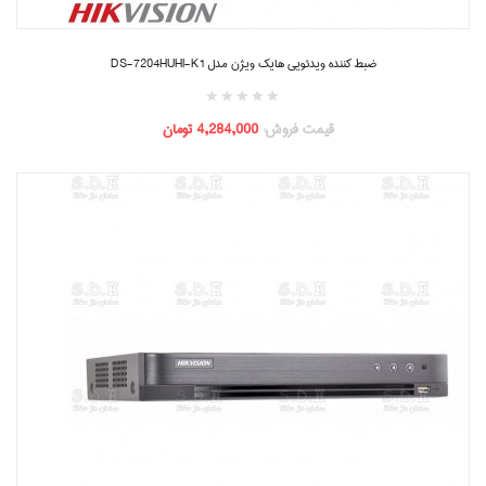
ضبط کننده ویدئویی هایک ویژن مدل DS-7204HUHI-K1
قیمت فروش:
4,284,000 تومان