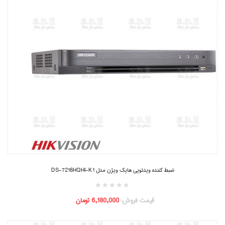
ضبط کننده ویدئویی هایک ویژن مدل DS-7216HQHI-K1
قیمت فروش:
6,180,000 تومان