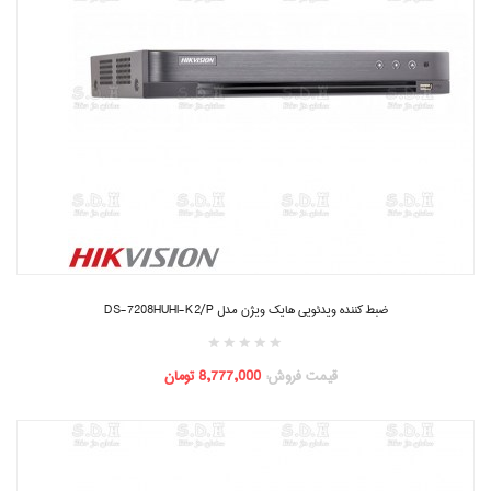
ضبط کننده ویدئویی هایک ویژن مدل DS-7208HUHI-K2/P
قیمت فروش:
8,777,000 تومان