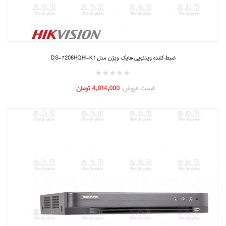
ضبط کننده ویدئویی هایک ویژن مدل DS-7208HQHI-K1
قیمت فروش:
4,014,000 تومان