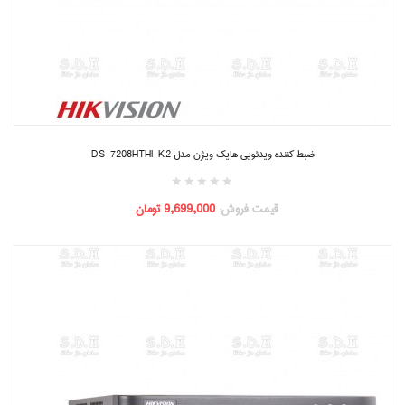
ضبط کننده ویدئویی هایک ویژن مدل DS-7208HTHI-K2
قیمت فروش:
9,699,000 تومان