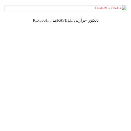
دتکتور حرارتی RAVELLمدل RE-336H