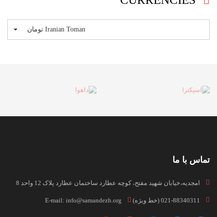
Iranian Toman تومان
تماس با ما
امجدیه،خیابان شهید مفتح، کوچه عطارد ساختمان عطارد پلاک 12 واحد 8
021-88340311 (خط ویژه)
E-mail: info@samandezh.org