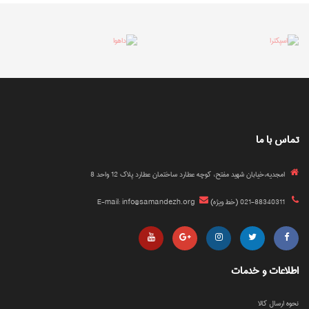
تماس با ما
امجدیه،خیابان شهید مفتح، کوچه عطارد ساختمان عطارد پلاک 12 واحد 8
021-88340311 (خط ویژه)
E-mail: info@samandezh.org
اطلاعات و خدمات
نحوه ارسال کالا