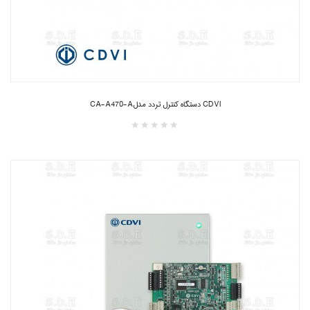
CDVI دستگاه کنترل تردد مدلCA-A470-A