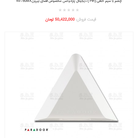
چشم با سیم خطی (PIR ) دیجیتال پارادوکس مخصوص فضای بیرونNV780MX
قیمت فروش:
50,422,000 تومان