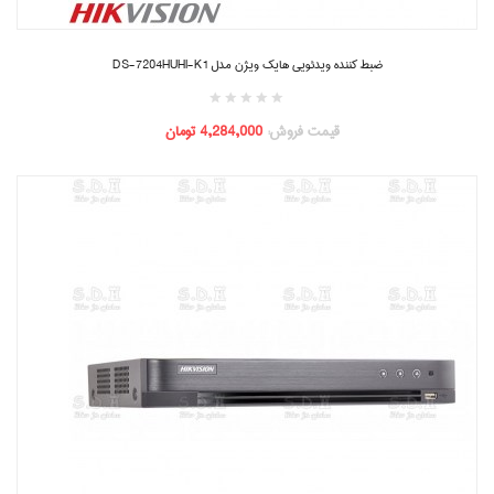
ضبط کننده ویدئویی هایک ویژن مدل DS-7204HUHI-K1
قیمت فروش:
4,284,000 تومان