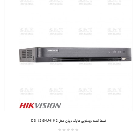
ضبط کننده ویدئویی هایک ویژن مدل DS-7216HUHI-K2