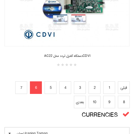
CDVIدستکاه کنترل تردد مدل AC22
قبلی
1
2
3
4
5
6
7
8
9
10
بعدی
CURRENCIES
Iranian Toman تومان