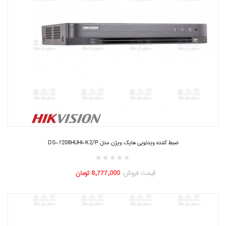
ضبط کننده ویدئویی هایک ویژن مدل DS-7208HUHI-K2/P
قیمت فروش:
8,777,000 تومان