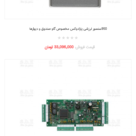
950سنسور لرزشی پارادوکس مخصوص گاو صندوق و دیوارها
قیمت فروش:
33,096,000 تومان