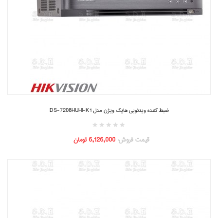
ضبط کننده ویدئویی هایک ویژن مدل DS-7208HUHI-K1
قیمت فروش:
6,126,000 تومان