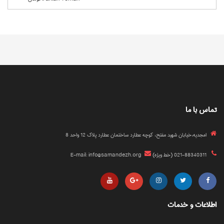
تماس با ما
امجدیه،خیابان شهید مفتح، کوچه عطارد ساختمان عطارد پلاک 12 واحد 8
021-88340311 (خط ویژه)
E-mail: info@samandezh.org
اطلاعات و خدمات