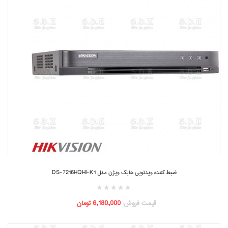
ضبط کننده ویدئویی هایک ویژن مدل DS-7216HQHI-K1
قیمت فروش:
6,180,000 تومان