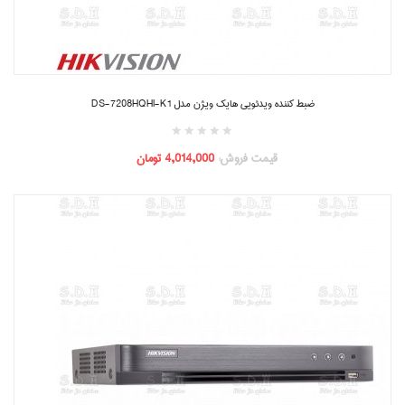
ضبط کننده ویدئویی هایک ویژن مدل DS-7208HQHI-K1
قیمت فروش:
4,014,000 تومان