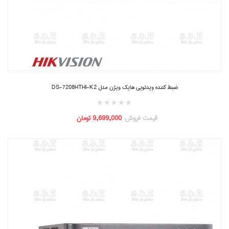
ضبط کننده ویدئویی هایک ویژن مدل DS-7208HTHI-K2
قیمت فروش:
9,699,000 تومان